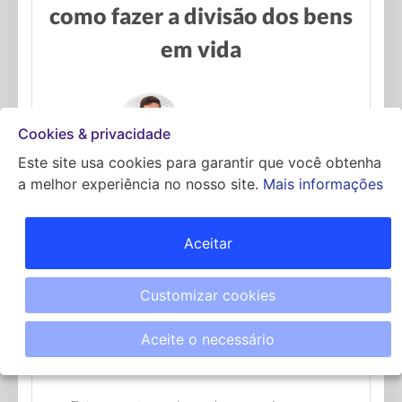
como fazer a divisão dos bens
em vida
Dr. Matheus Viana
Cookies & privacidade
February 22, 2024
Este site usa cookies para garantir que você obtenha
a melhor experiência no nosso site.
Mais informações
Aceitar
	Em uma postagem anterior (
aqui
), falamos 
sobre uma importante decisão do STF a 
Customizar cookies
respeito do regime de divisão dos bens para 
pessoas que se uniram, seja por casamento, 
Aceite o necessário
seja por união estável, quando uma delas ou 
ambas já tinham mais de 70 anos.